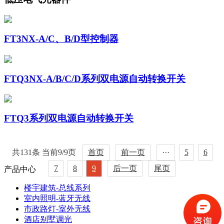
FT3NX-A/C、B/D型控制器
FTQ3NX-A/B/C/D系列双电源自动转换开关
FTQ3系列双电源自动转换开关
共131条 当前9/9页
首页
前一页
···
5
6
7
8
9
后一页
尾页
产品中心
楼宇建筑-总线系列
室内照明-蓝牙无线
市政路灯-室外无线
酒店别墅调光