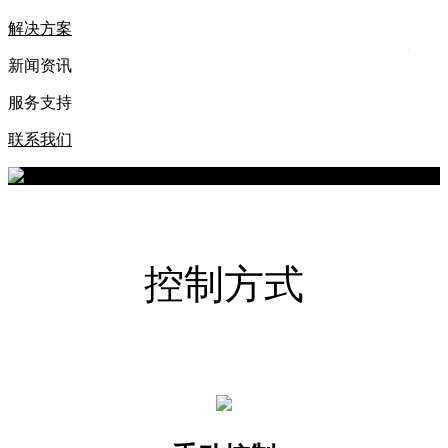
解决方案
新闻资讯
服务支持
联系我们
工厂智能照明解决方案
现代化工厂照明和用电设施不完善容易导致生产各个环节出现问
控制方式
题，VSU为工厂提供定制照明方案，能够最大程度改善工厂照
明，提高用照明电效率，节省不必要的电能浪费。