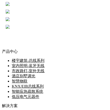
仓库或公共设定场景控制、人体及照度感应控制，降
节能
低照明时长节能能耗
弱电控强电，降低工人误操作风险；联动应急照明，
安全
火灾等突发事件强启应急照明，快速撤离
区域或中央集控，提高工作效率；公共区域无人时保
降低运维成本
持基本照明可设定固定时间切换灯具，延长灯具寿命
照明系统工作在全自动状态，系统将按预先设置切换
智能化管理
若干基本工作状态，根据预先设定的时间自动地在各
种工作状态之间转换，可更好地改善厂区的工作环
境，提高生产员工工作效率。
产品中心
楼宇建筑-总线系列
室内照明-蓝牙无线
市政路灯-室外无线
酒店别墅调光
智慧物联
KNX/EIB总线系列
智能应急疏散系统
低压电气元器件
解决方案